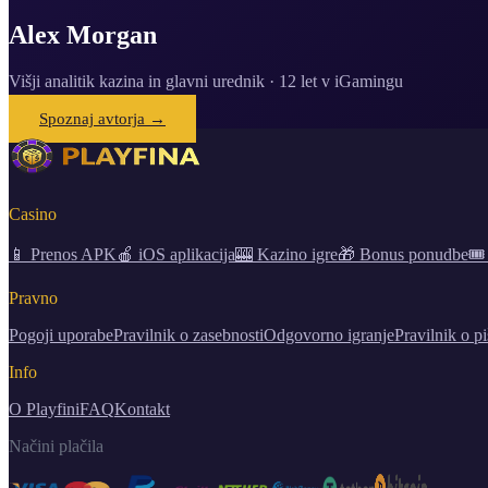
Alex Morgan
Višji analitik kazina in glavni urednik · 12 let v iGamingu
Spoznaj avtorja →
Casino
📱 Prenos APK
🍎 iOS aplikacija
🎰 Kazino igre
🎁 Bonus ponudbe
🎟
Pravno
Pogoji uporabe
Pravilnik o zasebnosti
Odgovorno igranje
Pravilnik o p
Info
O Playfini
FAQ
Kontakt
Načini plačila