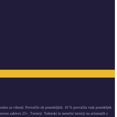
ealno za vikend. Povračilo ob ponedeljkih: 10 % povračila vsak ponedeljek
tavno zahtevo 25×. Turnirji: Tedenski in mesečni turnirji na avtomatih z