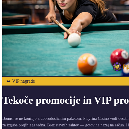
👑 VIP nagrade
Tekoče promocije in VIP pr
Bonusi se ne končajo z dobrodošlicnim paketom. Playfina Casino vodi deseti
za izgube prejšnjega tedna. Brez stavnih zahtev — gotovina nazaj na račun. 