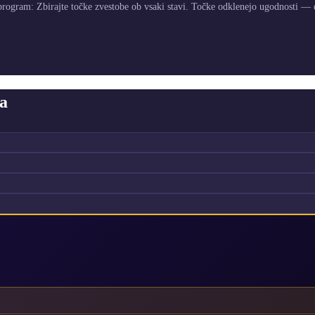
rogram: Zbirajte točke zvestobe ob vsaki stavi. Točke odklenejo ugodnosti — ose
na