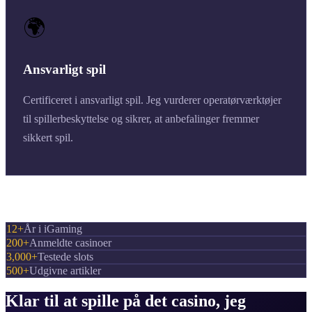
🌍
Ansvarligt spil
Certificeret i ansvarligt spil. Jeg vurderer operatørværktøjer
til spillerbeskyttelse og sikrer, at anbefalinger fremmer
sikkert spil.
I tal
12+
År i iGaming
200+
Anmeldte casinoer
3,000+
Testede slots
500+
Udgivne artikler
Klar til at spille på det casino, jeg