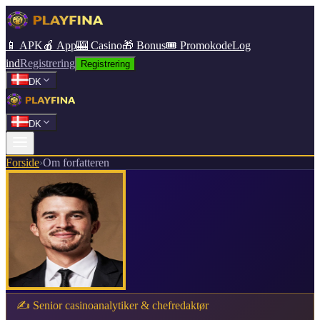
📱 APK
🍎 App
🎰 Casino
🎁 Bonus
🎟️ Promokode
Log
ind
Registrering
Registrering
DK
DK
Forside
›
Om forfatteren
✍️ Senior casinoanalytiker & chefredaktør