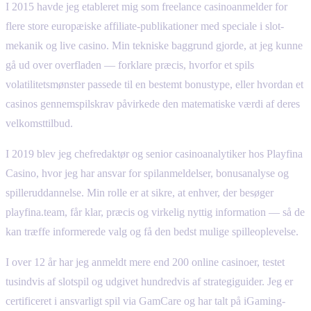
I 2015 havde jeg etableret mig som freelance casinoanmelder for
flere store europæiske affiliate-publikationer med speciale i slot-
mekanik og live casino. Min tekniske baggrund gjorde, at jeg kunne
gå ud over overfladen — forklare præcis, hvorfor et spils
volatilitetsmønster passede til en bestemt bonustype, eller hvordan et
casinos gennemspilskrav påvirkede den matematiske værdi af deres
velkomsttilbud.
I 2019 blev jeg chefredaktør og senior casinoanalytiker hos Playfina
Casino, hvor jeg har ansvar for spilanmeldelser, bonusanalyse og
spilleruddannelse. Min rolle er at sikre, at enhver, der besøger
playfina.team, får klar, præcis og virkelig nyttig information — så de
kan træffe informerede valg og få den bedst mulige spilleoplevelse.
I over 12 år har jeg anmeldt mere end 200 online casinoer, testet
tusindvis af slotspil og udgivet hundredvis af strategiguider. Jeg er
certificeret i ansvarligt spil via GamCare og har talt på iGaming-