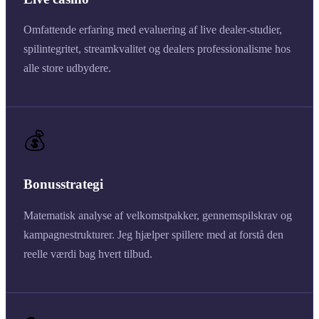
Omfattende erfaring med evaluering af live dealer-studier,
spilintegritet, streamkvalitet og dealers professionalisme hos
alle store udbydere.
💰
Bonusstrategi
Matematisk analyse af velkomstpakker, gennemspilskrav og
kampagnestrukturer. Jeg hjælper spillere med at forstå den
reelle værdi bag hvert tilbud.