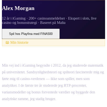
Alex Morgan
12 år i iGaming · 200+ casinoanmeldelser · Ekspert i slots, live
casino og bonusstrategi · Baseret på Malta
Spil hos Playfina med FINA500
📖 Min historie
Fra pokerborde til casinoanalyse
Min vej ind i iGaming begyndte i 2012, da jeg studerede matematik
på universitetet. Sandsynlighedsteori og spilteori fascinerede mig og
førte mig til casino-verdenen — ikke som spiller, men som
analytiker. I de første tre år studerede jeg RTP-procenter,
variansmodeller og bonus forventede værdier og byggede den
analytiske ramme, jeg stadig bruger.