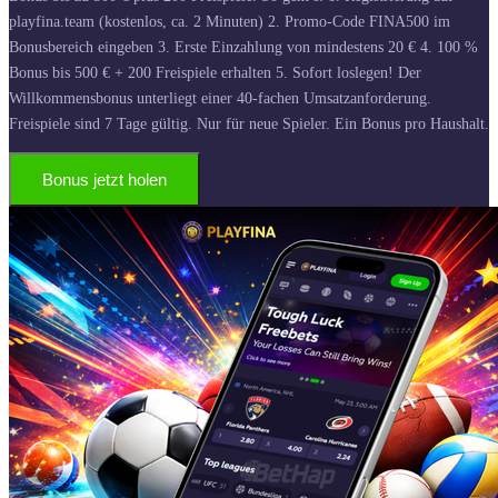
playfina.team (kostenlos, ca. 2 Minuten) 2. Promo-Code FINA500 im
Bonusbereich eingeben 3. Erste Einzahlung von mindestens 20 € 4. 100 %
Bonus bis 500 € + 200 Freispiele erhalten 5. Sofort loslegen! Der
Willkommensbonus unterliegt einer 40-fachen Umsatzanforderung.
Freispiele sind 7 Tage gültig. Nur für neue Spieler. Ein Bonus pro Haushalt.
Bonus jetzt holen